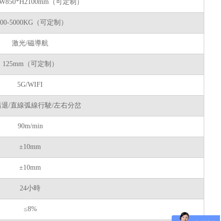
0*W850*H2100mm（可定制）
000-5000KG（可定制）
激光/磁導航
125mm（可定制）
5G/WIFI
后退/直線弧線行駛/左右分岔
90m/min
±10mm
±10mm
24小時
≤8%