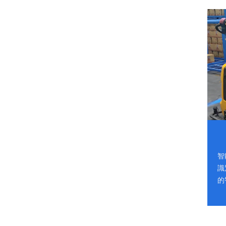
智
識
的