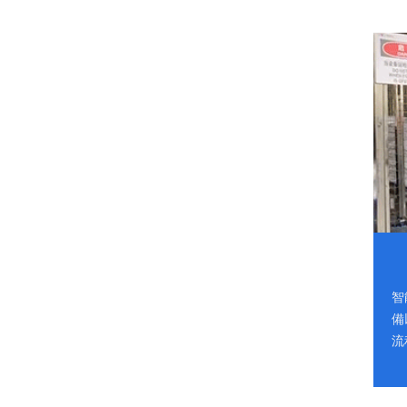
智
備
流