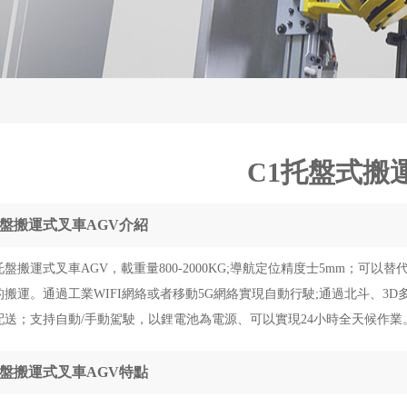
C1托盤式搬
盤搬運式叉車AGV介紹
托盤搬運式叉車AGV，載重量800-2000KG;導航定位精度士5mm；
的搬運。通過工業WIFI網絡或者移動5G網絡實現自動行駛;通過北斗、
配送；支持自動/手動駕駛，以鋰電池為電源、可以實現24小時全天候作業
盤搬運式叉車AGV特點