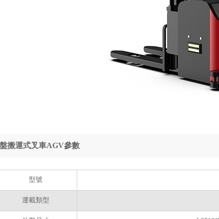
盤搬運式叉車AGV參數
型號
運載類型