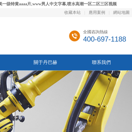
一级特黄aaaa片,www男人中文字幕,喷水高潮一区二区三区视频
收藏本站
|
應用案例
|
網站地圖
全國咨詢熱線
400-697-1188
關于丹巴赫
聯系我們