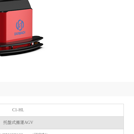
C1-HL
托盤式搬運AGV