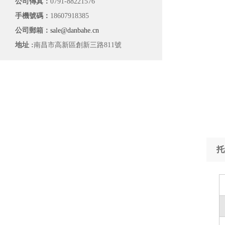
公司傳真：
0791-88221576
手機號碼：
18607918385
公司郵箱：
sale@danbahe.cn
地址 :
南昌市高新區創新三路811號
托