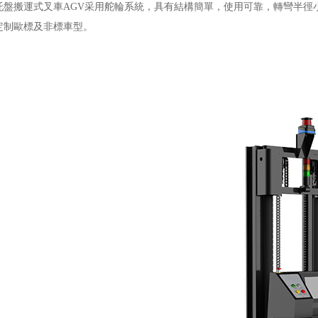
托盤搬運式叉車AGV采用舵輪系統，具有結構簡單，使用可靠，轉彎半徑
定制歐標及非標車型。