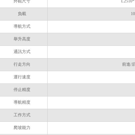
外觀尺寸
L251
負載
1
導航方式
舉升高度
通訊方式
行走方向
前進/
運行速度
停止精度
導航精度
工作方式
爬坡能力