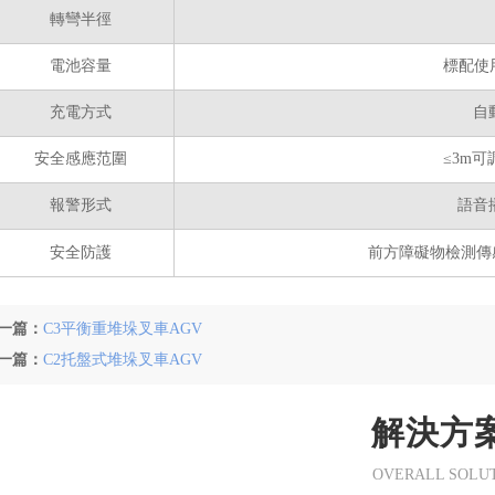
轉彎半徑
電池容量
標配使
充電方式
自
安全感應范圍
≤3m
報警形式
語音
安全防護
前方障礙物檢測傳
一篇：
C3平衡重堆垛叉車AGV
一篇：
C2托盤式堆垛叉車AGV
解決方
OVERALL SOLU