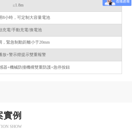
≤1.8m
用8小時，可定制大容量電池
動充電/手動充電/換電池
可調，緊急制動距離小于20mm
播放+警示燈提示雙重報警
感器+機械防撞機構雙重防護+急停按鈕
案實例
TION SHOW