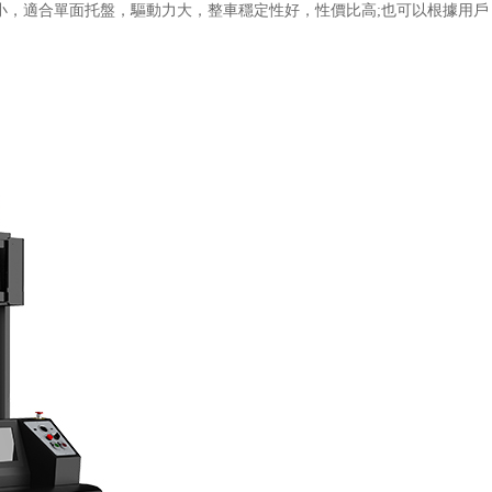
小，適合單面托盤，驅動力大，整車穩定性好，性價比高;也可以根據用戶