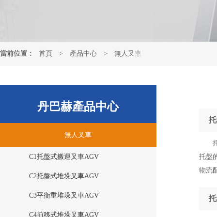
當前位置：
首頁
>
產品中心
>
無人叉車
丹巴赫產品中心
托
無人叉車
C1托盤式搬運叉車AGV
托盤
物流
C2托盤式堆垛叉車AGV
C3平衡重堆垛叉車AGV
托
C4前移式堆垛叉車AGV